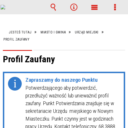
Wyszukiwarka
Narzędzia
Menu
Menu
główne
szcze
JESTEŚ TUTAJ
MIASTO I GMINA
URZĄD MIEJSKI
PROFIL ZAUFANY
Profil Zaufany
Zapraszamy do naszego Punktu
Potwierdzającego aby potwierdzić,
przedłużyć ważność lub unieważnić profil
zaufany. Punkt Potwierdzania znajduje się w
sekretariacie Urzędu miejskiego w Nowym
Miasteczku. Punkt czynny jest w godzinach
pracy Urzędu. Kontakt telefoniczny: 68 3888